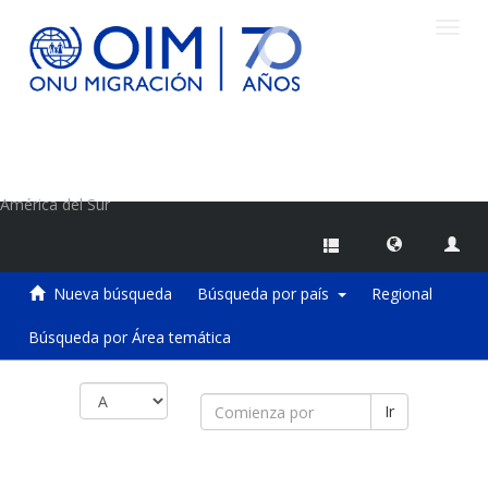
Camb
naveg
Centro de Información sobre Migraciones de la OIM
América del Sur
Nueva búsqueda
Búsqueda por país
Regional
Búsqueda por Área temática
Ir