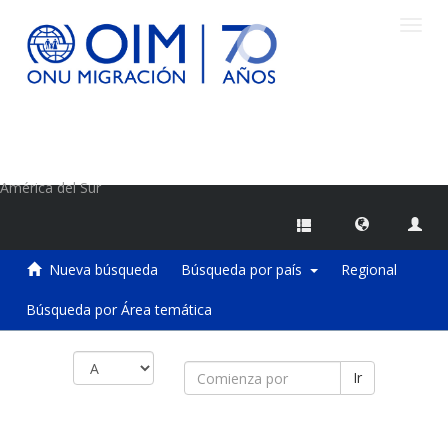
Camb
naveg
Centro de Información sobre Migraciones de la OIM
América del Sur
Nueva búsqueda
Búsqueda por país
Regional
Búsqueda por Área temática
Ir