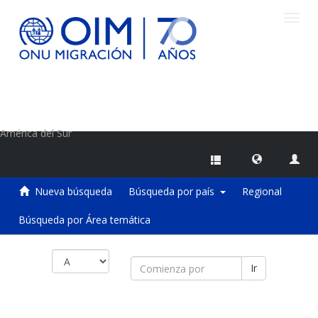
Camb
naveg
Centro de Información sobre Migraciones de la OIM
América del Sur
Nueva búsqueda
Búsqueda por país
Regional
Búsqueda por Área temática
Ir