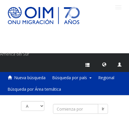
Camb
naveg
Centro de Información sobre Migraciones de la OIM
América del Sur
Nueva búsqueda
Búsqueda por país
Regional
Búsqueda por Área temática
Ir