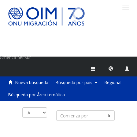
Camb
naveg
Centro de Información sobre Migraciones de la OIM
América del Sur
Nueva búsqueda
Búsqueda por país
Regional
Búsqueda por Área temática
Ir