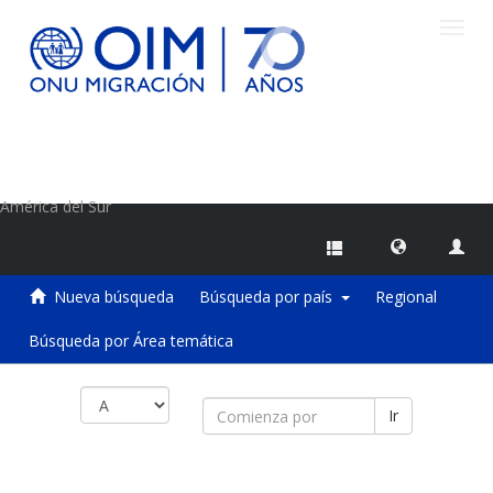
Camb
naveg
Centro de Información sobre Migraciones de la OIM
América del Sur
Nueva búsqueda
Búsqueda por país
Regional
Búsqueda por Área temática
Ir