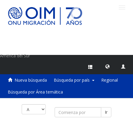
Camb
naveg
Centro de Información sobre Migraciones de la OIM
América del Sur
Nueva búsqueda
Búsqueda por país
Regional
Búsqueda por Área temática
Ir