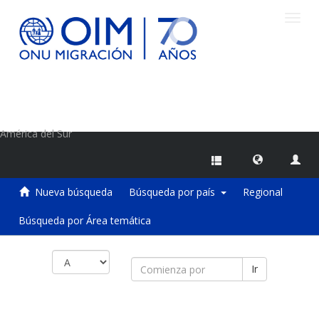
Camb
naveg
Centro de Información sobre Migraciones de la OIM
América del Sur
Nueva búsqueda
Búsqueda por país
Regional
Búsqueda por Área temática
Ir