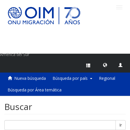
Camb
naveg
Centro de Información sobre Migraciones de la OIM
América del Sur
Nueva búsqueda
Búsqueda por país
Regional
Búsqueda por Área temática
Buscar
Ir