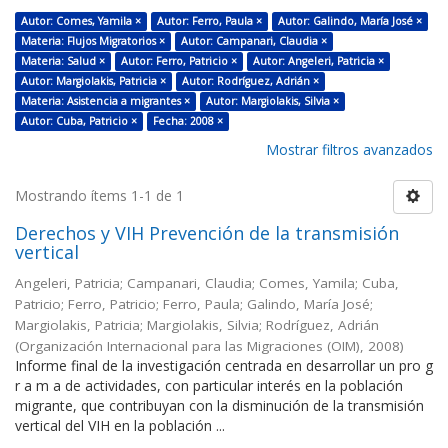
Autor: Comes, Yamila ×
Autor: Ferro, Paula ×
Autor: Galindo, María José ×
Materia: Flujos Migratorios ×
Autor: Campanari, Claudia ×
Materia: Salud ×
Autor: Ferro, Patricio ×
Autor: Angeleri, Patricia ×
Autor: Margiolakis, Patricia ×
Autor: Rodríguez, Adrián ×
Materia: Asistencia a migrantes ×
Autor: Margiolakis, Silvia ×
Autor: Cuba, Patricio ×
Fecha: 2008 ×
Mostrar filtros avanzados
Mostrando ítems 1-1 de 1
Derechos y VIH Prevención de la transmisión
vertical
Angeleri, Patricia; Campanari, Claudia; Comes, Yamila; Cuba,
Patricio; Ferro, Patricio; Ferro, Paula; Galindo, María José;
Margiolakis, Patricia; Margiolakis, Silvia; Rodríguez, Adrián
(
Organización Internacional para las Migraciones (OIM)
,
2008
)
Informe final de la investigación centrada en desarrollar un pro g
r a m a de actividades, con particular interés en la población
migrante, que contribuyan con la disminución de la transmisión
vertical del VIH en la población ...