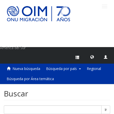
Camb
naveg
Centro de Información sobre Migraciones de la OIM
América del Sur
Nueva búsqueda
Búsqueda por país
Regional
Búsqueda por Área temática
Buscar
Ir