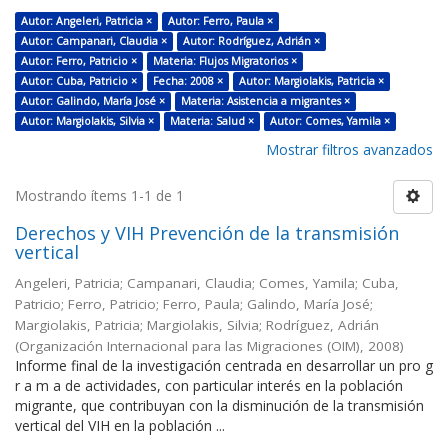
Autor: Angeleri, Patricia ×
Autor: Ferro, Paula ×
Autor: Campanari, Claudia ×
Autor: Rodríguez, Adrián ×
Autor: Ferro, Patricio ×
Materia: Flujos Migratorios ×
Autor: Cuba, Patricio ×
Fecha: 2008 ×
Autor: Margiolakis, Patricia ×
Autor: Galindo, María José ×
Materia: Asistencia a migrantes ×
Autor: Margiolakis, Silvia ×
Materia: Salud ×
Autor: Comes, Yamila ×
Mostrar filtros avanzados
Mostrando ítems 1-1 de 1
Derechos y VIH Prevención de la transmisión
vertical
Angeleri, Patricia; Campanari, Claudia; Comes, Yamila; Cuba,
Patricio; Ferro, Patricio; Ferro, Paula; Galindo, María José;
Margiolakis, Patricia; Margiolakis, Silvia; Rodríguez, Adrián
(
Organización Internacional para las Migraciones (OIM)
,
2008
)
Informe final de la investigación centrada en desarrollar un pro g
r a m a de actividades, con particular interés en la población
migrante, que contribuyan con la disminución de la transmisión
vertical del VIH en la población ...