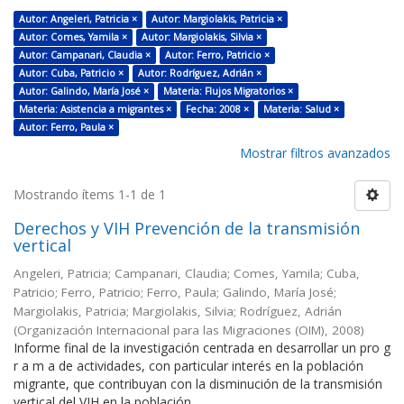
Autor: Angeleri, Patricia ×
Autor: Margiolakis, Patricia ×
Autor: Comes, Yamila ×
Autor: Margiolakis, Silvia ×
Autor: Campanari, Claudia ×
Autor: Ferro, Patricio ×
Autor: Cuba, Patricio ×
Autor: Rodríguez, Adrián ×
Autor: Galindo, María José ×
Materia: Flujos Migratorios ×
Materia: Asistencia a migrantes ×
Fecha: 2008 ×
Materia: Salud ×
Autor: Ferro, Paula ×
Mostrar filtros avanzados
Mostrando ítems 1-1 de 1
Derechos y VIH Prevención de la transmisión
vertical
Angeleri, Patricia; Campanari, Claudia; Comes, Yamila; Cuba,
Patricio; Ferro, Patricio; Ferro, Paula; Galindo, María José;
Margiolakis, Patricia; Margiolakis, Silvia; Rodríguez, Adrián
(
Organización Internacional para las Migraciones (OIM)
,
2008
)
Informe final de la investigación centrada en desarrollar un pro g
r a m a de actividades, con particular interés en la población
migrante, que contribuyan con la disminución de la transmisión
vertical del VIH en la población ...