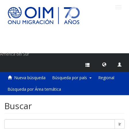
Camb
naveg
Centro de Información sobre Migraciones de la OIM
América del Sur
Nueva búsqueda
Búsqueda por país
Regional
Búsqueda por Área temática
Buscar
Ir