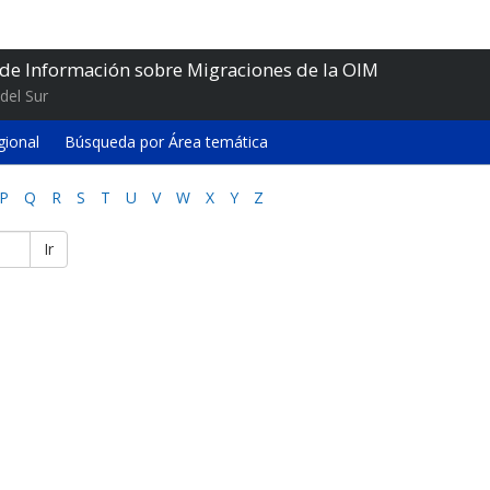
 de Información sobre Migraciones de la OIM
del Sur
gional
Búsqueda por Área temática
P
Q
R
S
T
U
V
W
X
Y
Z
Ir