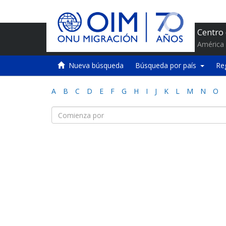
Centro
América 
Nueva búsqueda
Búsqueda por país
Re
A
B
C
D
E
F
G
H
I
J
K
L
M
N
O