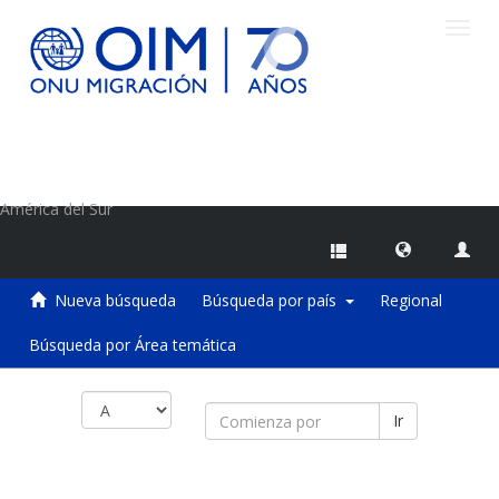
Camb
naveg
Centro de Información sobre Migraciones de la OIM
América del Sur
Nueva búsqueda
Búsqueda por país
Regional
Búsqueda por Área temática
Ir