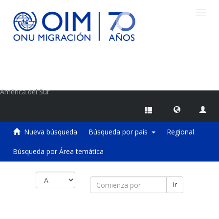
Camb
naveg
Centro de Información sobre Migraciones de la OIM
América del Sur
Nueva búsqueda
Búsqueda por país
Regional
Búsqueda por Área temática
Ir