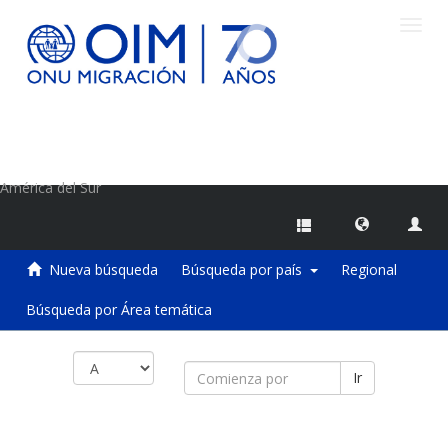
Camb
naveg
Centro de Información sobre Migraciones de la OIM
América del Sur
Nueva búsqueda
Búsqueda por país
Regional
Búsqueda por Área temática
Ir