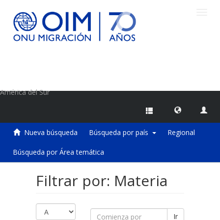
Camb
naveg
Centro de Información sobre Migraciones de la OIM
América del Sur
Nueva búsqueda
Búsqueda por país
Regional
Búsqueda por Área temática
Filtrar por: Materia
Ir