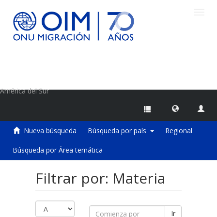
Camb
naveg
Centro de Información sobre Migraciones de la OIM
América del Sur
Nueva búsqueda
Búsqueda por país
Regional
Búsqueda por Área temática
Filtrar por: Materia
Ir