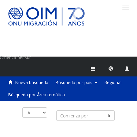
Camb
naveg
Centro de Información sobre Migraciones de la OIM
América del Sur
Nueva búsqueda
Búsqueda por país
Regional
Búsqueda por Área temática
Ir