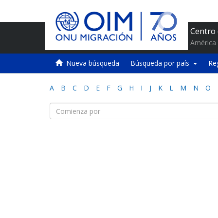
Centro
América 
Nueva búsqueda
Búsqueda por país
Re
A
B
C
D
E
F
G
H
I
J
K
L
M
N
O