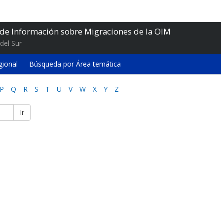
 de Información sobre Migraciones de la OIM
del Sur
gional
Búsqueda por Área temática
P
Q
R
S
T
U
V
W
X
Y
Z
Ir