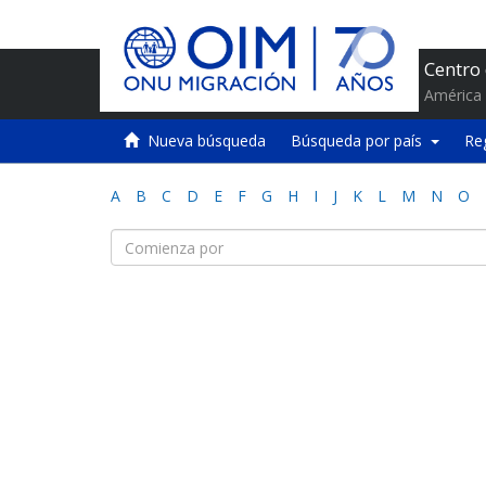
Centro
América 
Nueva búsqueda
Búsqueda por país
Re
A
B
C
D
E
F
G
H
I
J
K
L
M
N
O