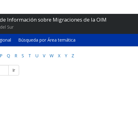
 de Información sobre Migraciones de la OIM
del Sur
gional
Búsqueda por Área temática
P
Q
R
S
T
U
V
W
X
Y
Z
Ir