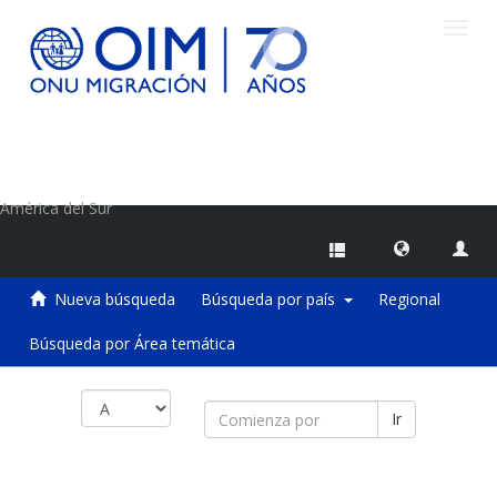
Camb
naveg
Centro de Información sobre Migraciones de la OIM
América del Sur
Nueva búsqueda
Búsqueda por país
Regional
Búsqueda por Área temática
Ir