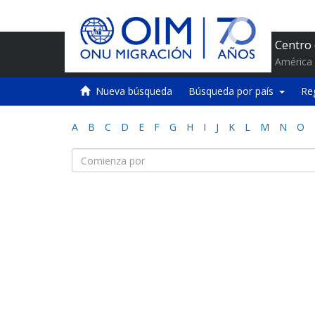
Centro
América 
Nueva búsqueda
Búsqueda por país
Re
A
B
C
D
E
F
G
H
I
J
K
L
M
N
O