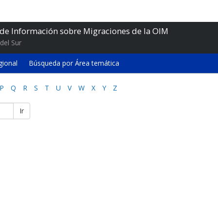
 de Información sobre Migraciones de la OIM
del Sur
gional
Búsqueda por Área temática
P
Q
R
S
T
U
V
W
X
Y
Z
Ir