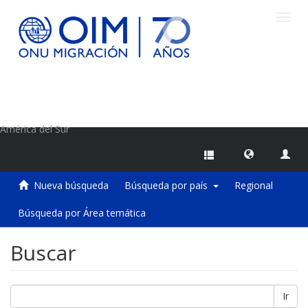
Camb
naveg
Centro de Información sobre Migraciones de la OIM
América del Sur
Nueva búsqueda
Búsqueda por país
Regional
Búsqueda por Área temática
Buscar
Ir